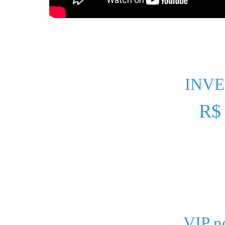
INV
R
BÔNUS EXCLUSI
Exclusivo para quem partici
VIP n