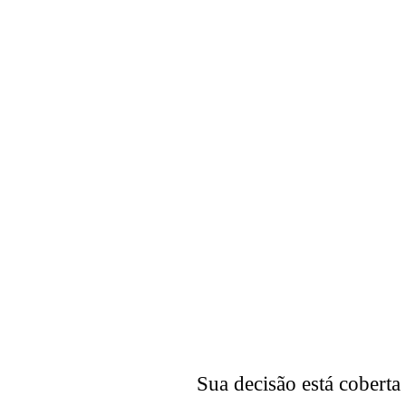
BONUS #04 – ACESSO 
de R$
12x
(sem jur
Total 
Condição exclu
Sua decisão está coberta