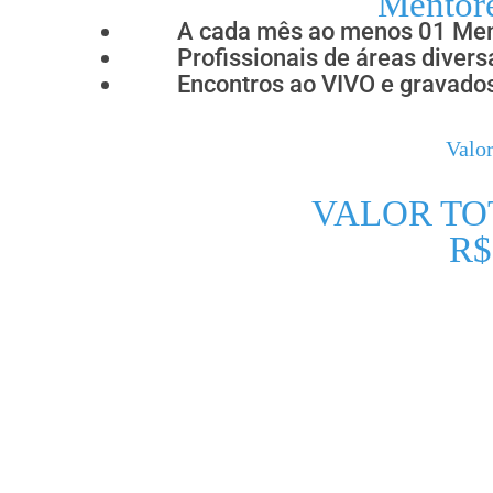
Mentor
A cada mês ao menos 01 Ment
Profissionais de áreas diversa
Encontros ao VIVO e gravado
Valor
VALOR TO
R$
Condição EXCLUS
Intensivo Mulher
Bônus #01 – 03 ME
BONUS #02 – CONV
BONUS #03 – OFICIN