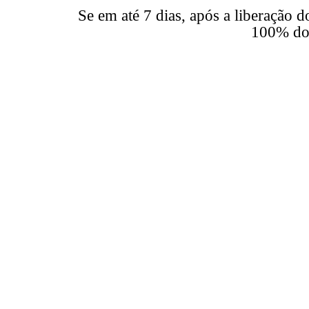
Se em até 7 dias, após a liberação 
100% do 
SIM, QUERO FA
Ao realizar a sua matrícula você
CLIQUE AQUI
para
O Acesso será li
ma